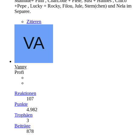
Mathilde+ Finn , CharLotte + Fiete, Susi + Hannes , Chico
+Pepe , Lucky + Rocky, Filou, Jule, Stern(chen) und Nela im
Separee.
Zitieren
Vanny
Profi
Reaktionen
107
Punkte
4.982
Trophäen
3
Beiträge
878