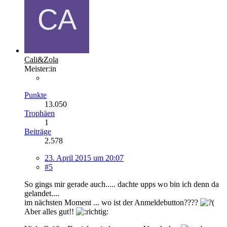
Cali&Zola
Meister:in
Punkte
13.050
Trophäen
1
Beiträge
2.578
23. April 2015 um 20:07
#5
So gings mir gerade auch..... dachte upps wo bin ich denn da
gelandet....
im nächsten Moment ... wo ist der Anmeldebutton????
Aber alles gut!!