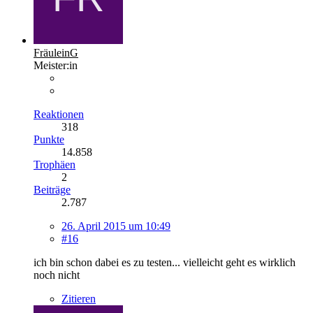
FräuleinG
Meister:in
Reaktionen
318
Punkte
14.858
Trophäen
2
Beiträge
2.787
26. April 2015 um 10:49
#16
ich bin schon dabei es zu testen... vielleicht geht es wirklich
noch nicht
Zitieren