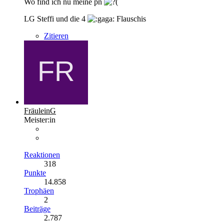
Wo find ich nu meine pn
LG Steffi und die 4
Flauschis
Zitieren
FräuleinG
Meister:in
Reaktionen
318
Punkte
14.858
Trophäen
2
Beiträge
2.787