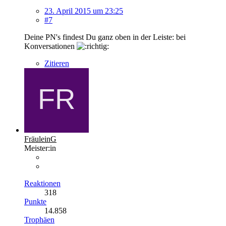
23. April 2015 um 23:25
#7
Deine PN's findest Du ganz oben in der Leiste: bei
Konversationen
Zitieren
FräuleinG
Meister:in
Reaktionen
318
Punkte
14.858
Trophäen