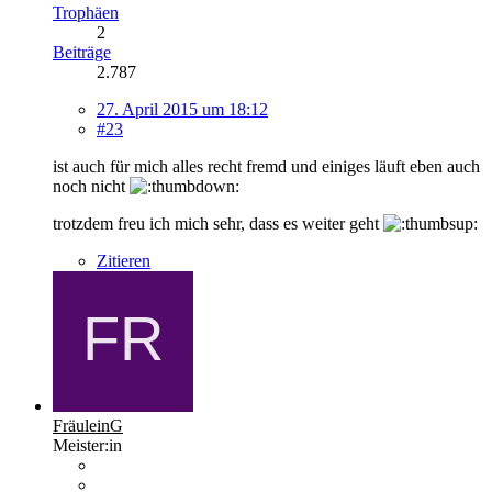
Trophäen
2
Beiträge
2.787
27. April 2015 um 18:12
#23
ist auch für mich alles recht fremd und einiges läuft eben auch
noch nicht
trotzdem freu ich mich sehr, dass es weiter geht
Zitieren
FräuleinG
Meister:in