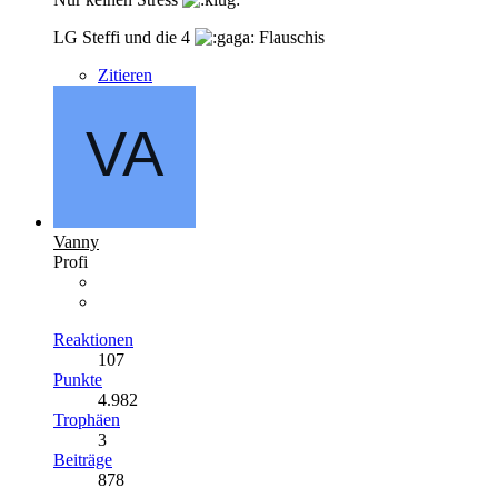
LG Steffi und die 4
Flauschis
Zitieren
Vanny
Profi
Reaktionen
107
Punkte
4.982
Trophäen
3
Beiträge
878