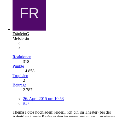
FräuleinG
Meister:in
Reaktionen
318
Punkte
14.858
Trophäen
2
Beiträge
2.787
26. April 2015 um 10:53
#17
Thema Fotos hochladen: leider... ich bin im Theater (bei der
Arbeit) und mein Rechner dort ist etwas antiquiert ... er nimmt