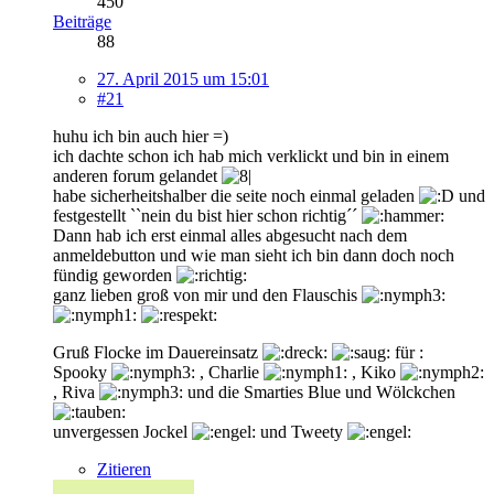
450
Beiträge
88
27. April 2015 um 15:01
#21
huhu ich bin auch hier =)
ich dachte schon ich hab mich verklickt und bin in einem
anderen forum gelandet
habe sicherheitshalber die seite noch einmal geladen
und
festgestellt ``nein du bist hier schon richtig´´
Dann hab ich erst einmal alles abgesucht nach dem
anmeldebutton und wie man sieht ich bin dann doch noch
fündig geworden
ganz lieben groß von mir und den Flauschis
Gruß Flocke im Dauereinsatz
für :
Spooky
, Charlie
, Kiko
, Riva
und die Smarties Blue und Wölckchen
unvergessen Jockel
und Tweety
Zitieren