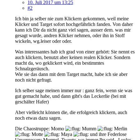
10. Juli 2017 um 13:25
#2
Ich bin ja selber nie zum Klickern gekommen, weil meine
Klicker und Target sofort hochgefährlich fanden. Von daher
kann ich Dir da nicht ganz viel sagen, ausser dem. was mir
gesagt wurde, andren Klicker nehmen, oder ihn in Stoff
wickeln, wg.leiser oder oder.
Was interessantes hab ich grad von einer gehört: Sie nennt es
auch klickern, benutzt aber keinen realen Klicker. Sondern
macht da, wo geklickert wird, ein bestimmtes
Schnalzgeräusch.
Wie sie das dann mit dem Target macht, habe ich sie aber
noch nicht gefragt.
Ich selber sage meinen immer nur : ganz fein, wenn sie was
gut gemacht habe, und dann gibt's das Leckerlie (bei mit
geschälter Hafer)
Aber vielleicht können die, die erfolgreich klickern, auch
noch etwas dazu sagen.
Die Chaostruppe: Momo
Mumm
Merlin
Motte
Maya
und ihre Federlose
Unvergessen: Murmel, Tweety, wo immer Ihr seid - Lucky