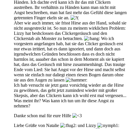
Händen. Ich dachte evtl kann ich ihr das mit Clickern
austreiben. Ihr verhältnis zu Händen kann man nicht mit
Angst beschreiben, man hat fast mehr das Gefühl diese langen
getrennten Finger ekeln sie an.
Aber wie auch immer, sie frisst Hirse aus der Hand, sobald sie
nicht ausgestreckt ist. So nun zu meinem wirklichen Problem:
Lizzy hat beshclossen das Clickergeräusch und den
Clickerstab als Monster zu betrachten.
Wo ich
vorgestern angefangen hab, hat sie das Clicker geräusch erst
nur etwas irritiert, hat es dann ignoriert, und dann doch aus
irgendwelchen Gründen beschlossen dass es doch nicht
harmlos ist, aaaaber das schon in dem Moment als sie kapiert
hat, dass das Geräusch mit hirse zusammenhängt. Das trauige
Ende vom Lied: Sie hat Angst vor der Hirse und macht selbst
wenn sie einfach nur daliegt einen riesen Bogen darum ohne
sie aus den Augen zu lassen
Ich hab versucht sie jetzt ganz vorsichtig wieder an die Hirse
zu gewöhnen, das geht jetzt zumindest wieder mit großer
Skepsis, aber das Clickern kann ich wohl erst mal vergessen...
Was meint ihr? Was kann ich tun um ihr diese Angst zu
nehmen?
Danke schon mal für eure Hilfe
Liebe Grüße von Natalie
und Lizzy