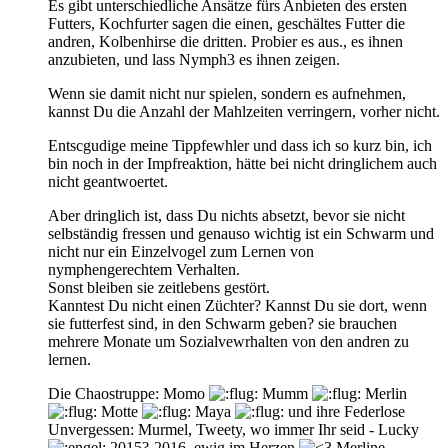
Es gibt unterschiedliche Ansätze fürs Anbieten des ersten
Futters, Kochfurter sagen die einen, geschältes Futter die
andren, Kolbenhirse die dritten. Probier es aus., es ihnen
anzubieten, und lass Nymph3 es ihnen zeigen.
Wenn sie damit nicht nur spielen, sondern es aufnehmen,
kannst Du die Anzahl der Mahlzeiten verringern, vorher nicht.
Entscgudige meine Tippfewhler und dass ich so kurz bin, ich
bin noch in der Impfreaktion, hätte bei nicht dringlichem auch
nicht geantwoertet.
Aber dringlich ist, dass Du nichts absetzt, bevor sie nicht
selbständig fressen und genauso wichtig ist ein Schwarm und
nicht nur ein Einzelvogel zum Lernen von
nymphengerechtem Verhalten.
Sonst bleiben sie zeitlebens gestört.
Kanntest Du nicht einen Züchter? Kannst Du sie dort, wenn
sie futterfest sind, in den Schwarm geben? sie brauchen
mehrere Monate um Sozialvewrhalten von den andren zu
lernen.
Die Chaostruppe: Momo
Mumm
Merlin
Motte
Maya
und ihre Federlose
Unvergessen: Murmel, Tweety, wo immer Ihr seid - Lucky
2015?-2016, ewig im Herzen
Merline