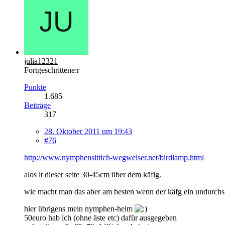
julia12321
Fortgeschrittene:r
Punkte
1.685
Beiträge
317
28. Oktober 2011 um 19:43
#76
http://www.nymphensittich-wegweiser.net/birdlamp.html
alos lt dieser seite 30-45cm über dem käfig.
wie macht man das aber am besten wenn der käfg ein undurchsic
hier übrigens mein nymphen-heim
50euro hab ich (ohne äste etc) dafür ausgegeben