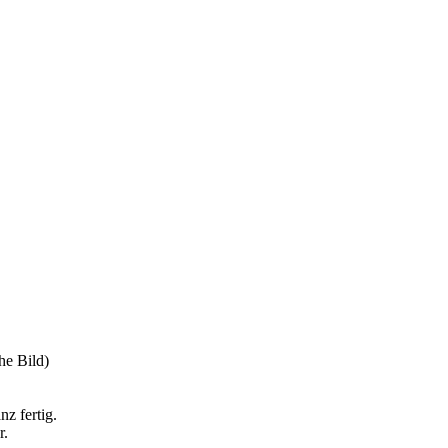
he Bild)
z fertig.
r.