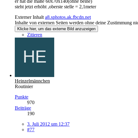
er hat die maße 60x70x140(ohne beine)
steht jetzt erhöht ,oberste stelle = 2,1meter
Externer Inhalt
a8.sphotos.ak.fbcdn.net
Inhalte von externen Seiten werden ohne deine Zustimmung nic
Klicke hier, um das externe Bild anzuzeigen
Zitieren
Heinzelmännchen
Routinier
Punkte
970
Beiträge
190
3. Juli 2012 um 12:37
#77