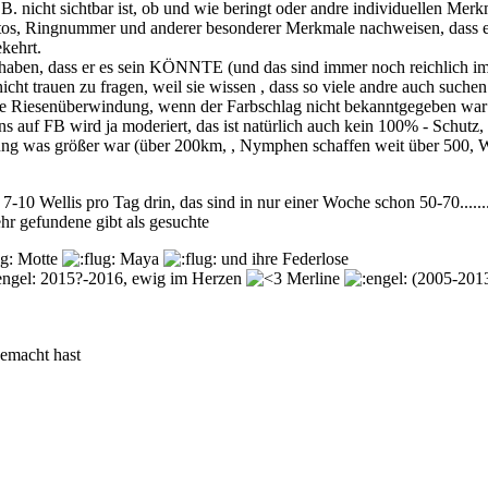
.B. nicht sichtbar ist, ob und wie beringt oder andre individuellen Merk
os, Ringnummer und anderer besonderer Merkmale nachweisen, dass es s
kehrt.
 haben, dass er es sein KÖNNTE (und das sind immer noch reichlich 
cht trauen zu fragen, weil sie wissen , dass so viele andre auch suchen
 Riesenüberwindung, wenn der Farbschlag nicht bekanntgegeben war (
ns auf FB wird ja moderiert, das ist natürlich auch kein 100% - Schutz,
ung was größer war (über 200km, , Nymphen schaffen weit über 500, Wel
7-10 Wellis pro Tag drin, das sind in nur einer Woche schon 50-70.......
hr gefundene gibt als gesuchte
Motte
Maya
und ihre Federlose
2015?-2016, ewig im Herzen
Merline
(2005-201
gemacht hast