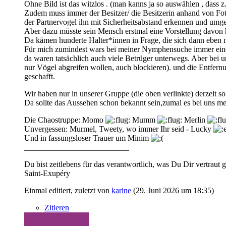
Ohne Bild ist das witzlos . (man kanns ja so auswählen , dass z
Zudem muss immer der Besitzer/ die Besitzerin anhand von Fot
der Partnervogel ihn mit Sicherheitsabstand erkennen und umge
Aber dazu müsste sein Mensch erstmal eine Vorstellung davon
Da kämen hunderte Halter*innen in Frage, die sich dann eben ni
Für mich zumindest wars bei meiner Nymphensuche immer eine
da waren tatsächlich auch viele Betrüger unterwegs. Aber bei u
nur Vögel abgreifen wollen, auch blockieren). und die Entfern
geschafft.
Wir haben nur in unserer Gruppe (die oben verlinkte) derzeit so 
Da sollte das Aussehen schon bekannt sein,zumal es bei uns me
Die Chaostruppe: Momo
Mumm
Merlin
Unvergessen: Murmel, Tweety, wo immer Ihr seid - Lucky
Und in fassungsloser Trauer um Minim
__________________________
Du bist zeitlebens für das verantwortlich, was Du Dir vertraut 
Saint-Exupéry
Einmal editiert, zuletzt von
karine
(
29. Juni 2026 um 18:35
)
Zitieren