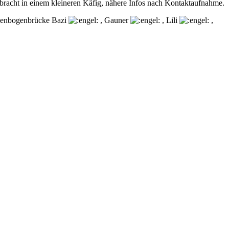
rgebracht in einem kleineren Käfig, nähere Infos nach Kontaktaufnahme.
egenbogenbrücke Bazi
, Gauner
, Lili
,