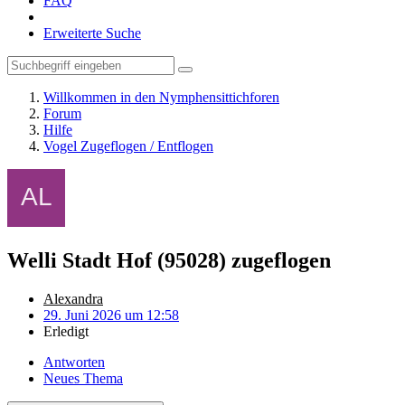
FAQ
Erweiterte Suche
Willkommen in den Nymphensittichforen
Forum
Hilfe
Vogel Zugeflogen / Entflogen
Welli Stadt Hof (95028) zugeflogen
Alexandra
29. Juni 2026 um 12:58
Erledigt
Antworten
Neues Thema