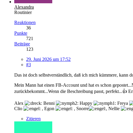
Alexandra
Routinier
Reaktionen
36
Punkte
721
Beiträge
123
29. Juni 2026 um 17:52
#3
Das ist doch selbstverständlich, daß ich mich kümmere, kann do
Mein Mann hat einen FB-Account und hat es schon gepostet...Nä
zurückbekommt...Wenn die Beschreibung passt, perfekt...👍 Erst,
Alex
Benni
Happy
Freya
Clio
, Egon
, Snorre
, Nellie
Zitieren