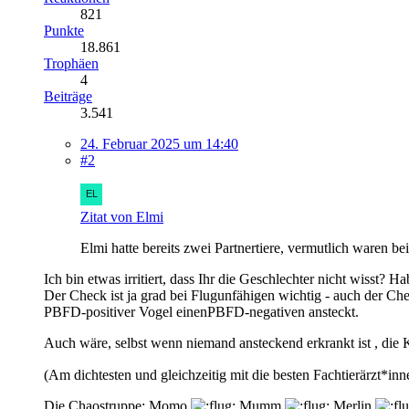
821
Punkte
18.861
Trophäen
4
Beiträge
3.541
24. Februar 2025 um 14:40
#2
Zitat von Elmi
Elmi hatte bereits zwei Partnertiere, vermutlich waren 
Ich bin etwas irritiert, dass Ihr die Geschlechter nicht wisst?
Der Check ist ja grad bei Flugunfähigen wichtig - auch der Che
PBFD-positiver Vogel einenPBFD-negativen ansteckt.
Auch wäre, selbst wenn niemand ansteckend erkrankt ist , die 
(Am dichtesten und gleichzeitig mit die besten Fachtierärzt*in
Die Chaostruppe: Momo
Mumm
Merlin