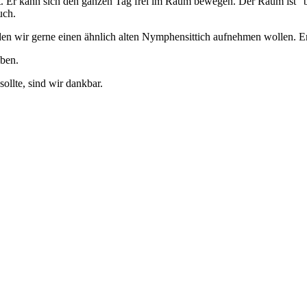
. Er kann sich den ganzen Tag frei im Raum bewegen. Der Raum ist "behi
uch.
ürden wir gerne einen ähnlich alten Nymphensittich aufnehmen wollen. 
iben.
ollte, sind wir dankbar.