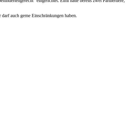
ndertengerecht" eingerichtet. Elmi hatte bereits zwei Partnertiere,
Er darf auch gerne Einschränkungen haben.