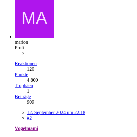
marion
Profi
Reaktionen
120
Punkte
4.800
Trophäen
1
Beiträge
909
12. September 2024 um 22:18
#2
Vogelmami