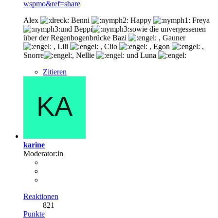
wspmo&ref=share
Alex
Benni
Happy
Freya
und Beppi
sowie die unvergessenen
über der Regenbogenbrücke Bazi
, Gauner
, Lili
, Clio
, Egon
,
Snorre
, Nellie
und Luna
Zitieren
karine
Moderator:in
Reaktionen
821
Punkte