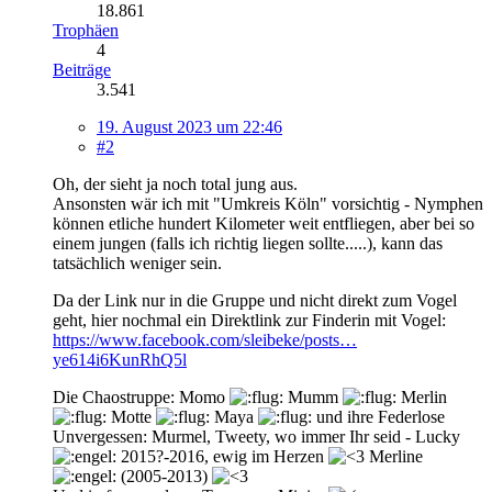
18.861
Trophäen
4
Beiträge
3.541
19. August 2023 um 22:46
#2
Oh, der sieht ja noch total jung aus.
Ansonsten wär ich mit "Umkreis Köln" vorsichtig - Nymphen
können etliche hundert Kilometer weit entfliegen, aber bei so
einem jungen (falls ich richtig liegen sollte.....), kann das
tatsächlich weniger sein.
Da der Link nur in die Gruppe und nicht direkt zum Vogel
geht, hier nochmal ein Direktlink zur Finderin mit Vogel:
https://www.facebook.com/sleibeke/posts…
ye614i6KunRhQ5l
Die Chaostruppe: Momo
Mumm
Merlin
Motte
Maya
und ihre Federlose
Unvergessen: Murmel, Tweety, wo immer Ihr seid - Lucky
2015?-2016, ewig im Herzen
Merline
(2005-2013)